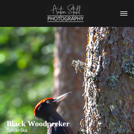
Black Woodpecker
Spillkråka